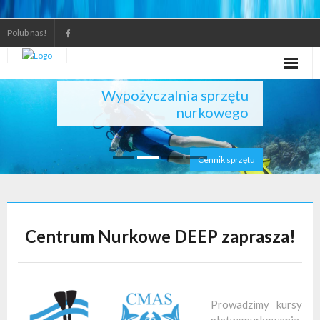
Polub nas!
Wypożyczalnia sprzętu
Kursy nurkowe
nurkowego
Wypożyczalnia i serwis
Cennik sprzętu
Galerie i filmy
Gdzie nurkujemy
Centrum Nurkowe DEEP zaprasza!
Kontakt
Prowadzimy kursy
płetwonurkowania