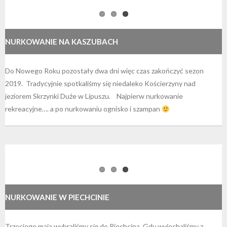
NURKOWANIE NA KASZUBACH
Do Nowego Roku pozostały dwa dni więc czas zakończyć sezon
2019. Tradycyjnie spotkaliśmy się niedaleko Kościerzyny nad
jeziorem Skrzynki Duże w Lipuszu. Najpierw nurkowanie
rekreacyjne…. a po nurkowaniu ognisko i szampan
NURKOWANIE W PIECHCINIE
Trzeciego maja wybraliśmy się do Piechcina. Gdy wyjechaliśmy z