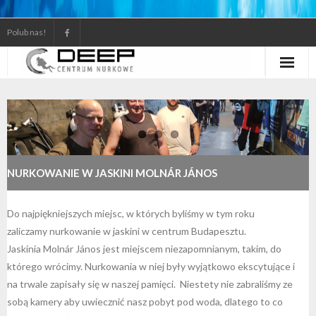
Polub nas!
Kursy nurkowe
Wypożyczalnia i serwis
Galerie i filmy
NURKOWANIE W JASKINI MOLNÁR JÁNOS
Gdzie nurkujemy
Do najpiękniejszych miejsc, w których byliśmy w tym roku
zaliczamy nurkowanie w jaskini w centrum Budapesztu.
Kontakt
Jaskinia Molnár János jest miejscem niezapomnianym, takim, do
którego wrócimy. Nurkowania w niej były wyjątkowo ekscytujące i
na trwale zapisały się w naszej pamięci. Niestety nie zabraliśmy ze
sobą kamery aby uwiecznić nasz pobyt pod woda, dlatego to co