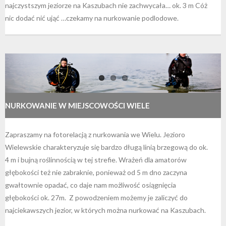
najczystszym jeziorze na Kaszubach nie zachwycała… ok. 3 m Cóż
nic dodać nić ująć …czekamy na nurkowanie podlodowe.
NURKOWANIE W MIEJSCOWOŚCI WIELE
Zapraszamy na fotorelacją z nurkowania we Wielu. Jezioro
Wielewskie charakteryzuje się bardzo długą linią brzegową do ok.
4 m i bujną roślinnością w tej strefie. Wrażeń dla amatorów
głębokości też nie zabraknie, ponieważ od 5 m dno zaczyna
gwałtownie opadać, co daje nam możliwość osiągnięcia
głębokości ok. 27m. Z powodzeniem możemy je zaliczyć do
najciekawszych jezior, w których można nurkować na Kaszubach.