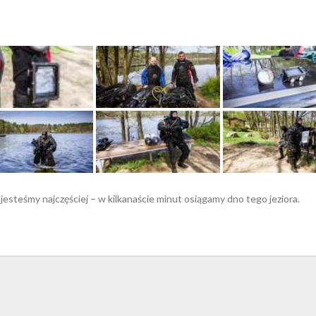
 jesteśmy najczęściej – w kilkanaście minut osiągamy dno tego jeziora.